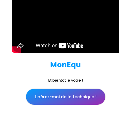
M
o
n
E
q
u
i
p
e
I
Et bientôt le vôtre !
Libérez-moi de la technique !