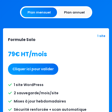
Plan mensuel
Plan annuel
1 site
Formule Solo
79€ HT/mois
Cliquer ici pour valider
1 site WordPress
2 sauvegarde/mois/site
Mises à jour hebdomadaires
Sécurité renforcée + scan automatique