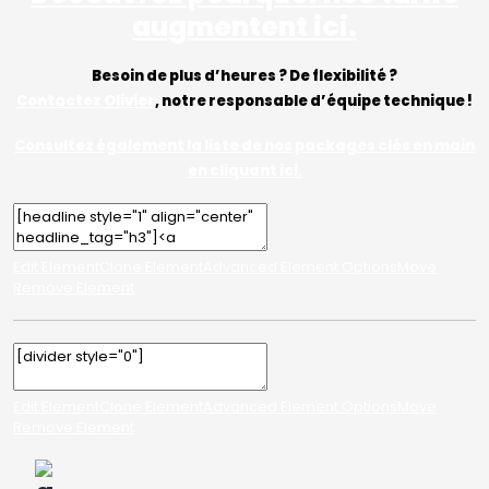
augmentent ici.
Besoin de plus d’heures ? De flexibilité ?
Contactez Olivier
, notre responsable d’équipe technique !
Consultez également la liste de nos packages clés en main
en cliquant ici.
Edit Element
Clone Element
Advanced Element Options
Move
Remove Element
Edit Element
Clone Element
Advanced Element Options
Move
Remove Element