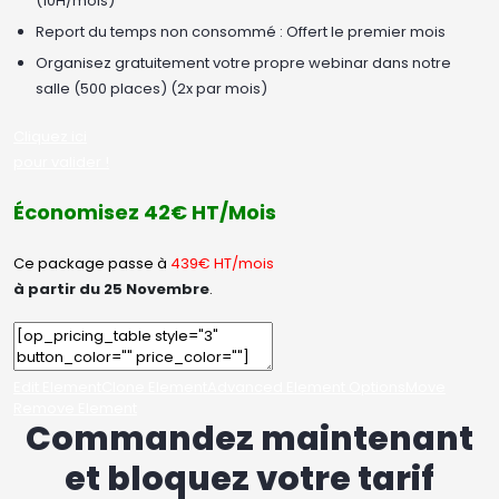
(10H/mois)
Report du temps non consommé : Offert le premier mois
Organisez gratuitement votre propre webinar dans notre
salle (500 places) (2x par mois)
Cliquez ici
pour valider !
Économisez 42€ HT/Mois
Ce package passe à
439€ HT/mois
à partir du 25 Novembre
.
Edit Element
Clone Element
Advanced Element Options
Move
Remove Element
Commandez maintenant
et bloquez votre tarif