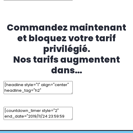
Edit Element
Clone Element
Advanced Element Options
Move
Remove Element
Commandez maintenant
et bloquez votre tarif
privilégié.
Nos tarifs augmentent
dans…
Edit Element
Clone Element
Advanced Element Options
Move
Remove Element
Add Element