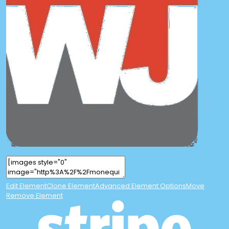
Edit Element
Clone Element
Advanced Element Options
Move
Remove Element