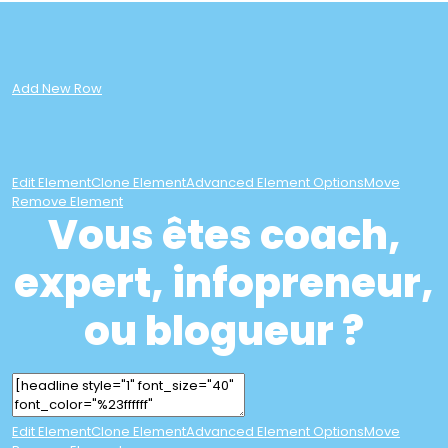
Add New Row
Edit Element
Clone Element
Advanced Element Options
Move
Remove Element
Vous êtes coach,
expert, infopreneur,
ou blogueur ?
Edit Element
Clone Element
Advanced Element Options
Move