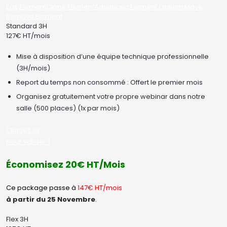
Edit Element
Clone Element
Advanced Element Options
Move
Remove Element
Standard 3H
127€ HT/mois
Mise à disposition d’une équipe technique professionnelle
(3H/mois)
Report du temps non consommé : Offert le premier mois
Organisez gratuitement votre propre webinar dans notre
salle (500 places) (1x par mois)
Cliquez ici
pour valider !
Économisez 20€ HT/Mois
Ce package passe à
147€ HT/mois
à partir du 25 Novembre
.
Flex 3H