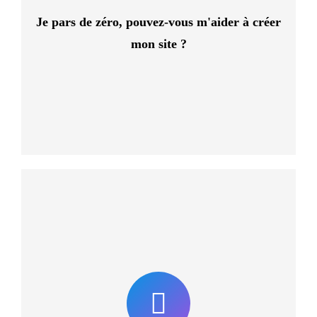
adaptés à vos besoins.
Je pars de zéro, pouvez-vous m'aider à créer
mon site ?
Nos techniciens interviennent généralement du Lundi au
Vendredi, de 10H à 17H. Si vous avez un besoin particulier