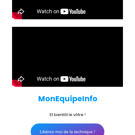
MonEquipeInfo
Et bientôt le vôtre !
Libérez-moi de la technique !