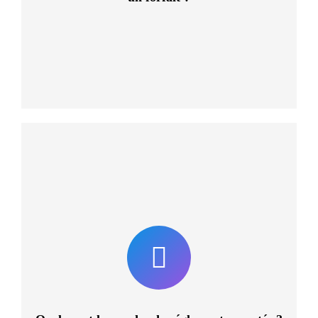
Vous pouvez souscrire à nos forfaits par CB et par
Paypal. Si vous rencontrez la moindre difficulté lors de
votre commande, écrivez-nous à
pour obtenir de l’aide !
aidezmoi@monequipe.info