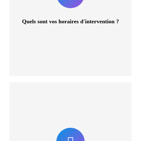
en dehors de ces plages horaires, écrivez-nous à
aidezmoi@monequipe.info
Quels sont vos horaires d'intervention ?
Toute demande nécessitant jusqu’à une heure
d’intervention sera traitée dans les 48h ouvrées. Si votre