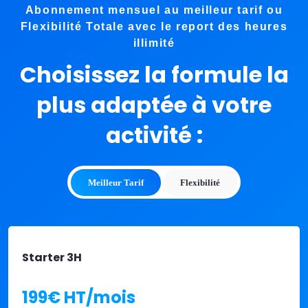
Abonnement mensuel au meilleur tarif ou
Flexibilité Totale avec le report des heures
illimité
Choisissez la formule la
plus adaptée à votre
activité :
Meilleur Tarif
Flexibilité
Starter 3H
199€ HT/mois