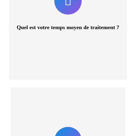
demande nécessite plus d’une heure d’intervention, elle
sera très certainement découpée sur plusieurs jours.
Dans tous les cas, si vous avez une deadline à respecter,
informez-en notre équipe et nous ferons tout notre
possible pour vous aider dans le temps imparti.
Quel est votre temps moyen de traitement ?
La réponse est OUI. Vous pouvez opter à tout moment