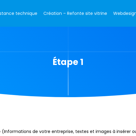
istance technique
Création – Refonte site vitrine
Webdesign 
Étape 1
nformations de votre entreprise, textes et images à insérer ou 