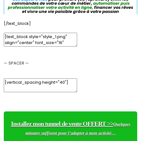
commandes de votre cœur de métier,
automatiser puis
professionnaliser votre activité en ligne,
financer vos rêves
et vivre une vie paisible grâce à votre passion
[/text_block]
Edit Element
Clone Element
Advanced Element Options
Move
Remove Element
— SPACER —
Edit Element
Clone Element
Advanced Element Options
Move
Remove Element
Installez mon tunnel de vente OFFERT >>
Quelques
minutes suffisent pour l’adapter à mon activité…