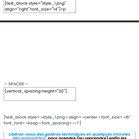
Add Element
Add New Row
Edit Element
Clone Element
Advanced Element Options
Move
Remove Element
— SPACER —
Edit Element
Clone Element
Advanced Element Options
Move
Remove Element
[text_block style= »style_1.png » align= »center » font_size= »16″
font_font= »Asap » font_spacing= »-1″]
Libérez-vous des galères techniques en quelques minutes
dès aujourd’hui,
pour prendre (ou reprendre) enfin les