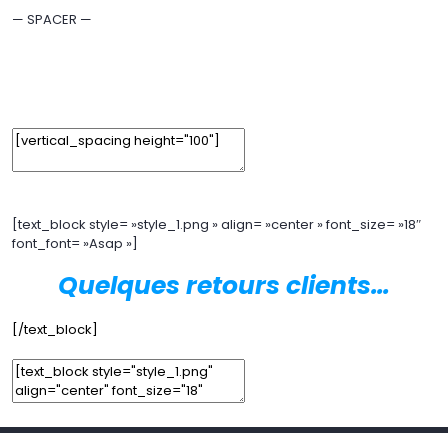
Remove Element
— SPACER —
Edit Element
Clone Element
Advanced Element Options
Move
Remove Element
[text_block style= »style_1.png » align= »center » font_size= »18″
font_font= »Asap »]
Quelques retours clients…
[/text_block]
Add Element