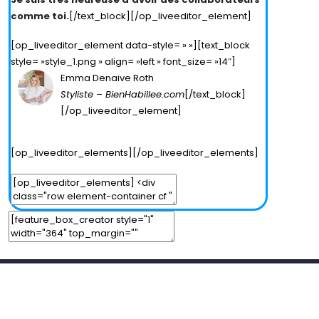
comme toi.
[/text_block][/op_liveeditor_element]
[op_liveeditor_element data-style= » »][text_block
style= »style_1.png » align= »left » font_size= »14″]
Emma Denaive Roth
Styliste – BienHabillee.com
[/text_block]
[/op_liveeditor_element]
[op_liveeditor_elements][/op_liveeditor_elements]
Add Element
Add New Row