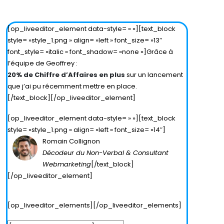
Edit Parent Element
Edit Element
Clone Element
Advanced Element Options
Move
Remove Element
[op_liveeditor_element data-style= » »][text_block
style= »style_1.png » align= »left » font_size= »13″
font_style= »italic » font_shadow= »none »]Grâce à
l’équipe de Geoffrey :
20% de Chiffre d’Affaires en plus
sur un lancement
que j’ai pu récemment mettre en place.
[/text_block][/op_liveeditor_element]
[op_liveeditor_element data-style= » »][text_block
style= »style_1.png » align= »left » font_size= »14″]
Romain Collignon
Décodeur du Non-Verbal & Consultant
Webmarketing
[/text_block]
[/op_liveeditor_element]
[op_liveeditor_elements][/op_liveeditor_elements]