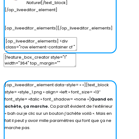
Naturel
[/text_block]
[/op_liveeditor_element]
[op_liveeditor_elements][/op_liveeditor_elements]
Edit Parent Element
Edit Element
Clone Element
Advanced Element Options
Move
Remove Element
[op_liveeditor_element data-style= » »][text_block
style= »style_1.png » align= »left » font_size= »13″
font_style= »italic » font_shadow= »none »]
Quand on
achète, ça marche.
Ca paraît évident de l’extérieur
« bah oui je clic sur un bouton j’achète voilà ». Mais en
fait il peut y avoir mille paramètres qui font que ça ne
marche pas.