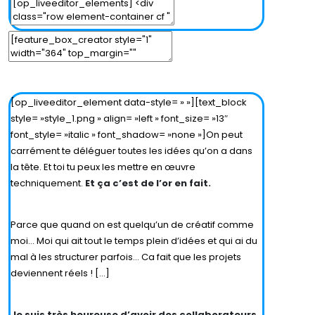
Edit Parent Element
Edit Element
Clone Element
Advanced Element Options
Move
Remove Element
[op_liveeditor_element data-style= » »][text_block
style= »style_1.png » align= »left » font_size= »13″
font_style= »italic » font_shadow= »none »]On peut
carrément te déléguer toutes les idées qu’on a dans
la tête. Et toi tu peux les mettre en œuvre
techniquement.
Et ça c’est de l’or en fait.
Parce que quand on est quelqu’un de créatif comme
moi… Moi qui ait tout le temps plein d’idées et qui ai du
mal à les structurer parfois… Ca fait que les projets
deviennent réels ! […]
Je suis très heureuse d’avoir des collaborateurs