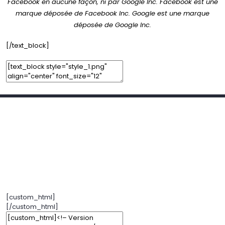
Facebook en aucune façon, ni par Google Inc. Facebook est une
marque déposée de Facebook Inc. Google est une marque
déposée de Google Inc.
[/text_block]
Add Element
Add New Row
Edit Element
Clone Element
Advanced Element Options
Move
Remove Element
[custom_html]
[/custom_html]