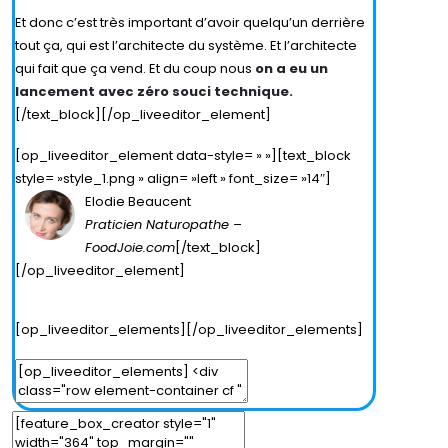
Et donc c’est très important d’avoir quelqu’un derrière
tout ça, qui est l’architecte du système. Et l’architecte
qui fait que ça vend. Et du coup nous
on a eu un
lancement avec zéro souci technique.
[/text_block][/op_liveeditor_element]
[op_liveeditor_element data-style= » »][text_block
style= »style_1.png » align= »left » font_size= »14″]
Elodie Beaucent
Praticien Naturopathe –
FoodJoie.com
[/text_block]
[/op_liveeditor_element]
[op_liveeditor_elements][/op_liveeditor_elements]