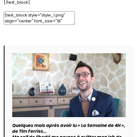
[/text_block]
Edit Element
Clone Element
Advanced Element Options
Move
Remove Element
Quelques mois après avoir lu « La Semaine de 4H »,
de Tim Ferriss…
Ma soif de liberté me pousse à quitter mon job de