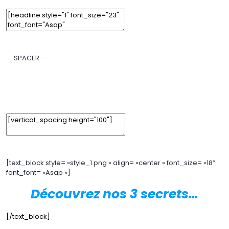
Edit Element
Clone Element
Advanced Element Options
Move
Remove Element
— SPACER —
Edit Element
Clone Element
Advanced Element Options
Move
Remove Element
[text_block style= »style_1.png » align= »center » font_size= »18″
font_font= »Asap »]
Découvrez nos 3 secrets…
[/text_block]