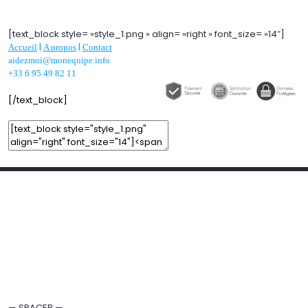
Edit Element
Clone Element
Advanced Element Options
Move
Remove Element
[text_block style= »style_1.png » align= »right » font_size= »14″]
|
|
Accueil
A propos
Contact
aidezmoi@monequipe.info
+33 6 95 49 82 11
[/text_block]
Add Element
Add New Row
Edit Element
Clone Element
Advanced Element Options
Move
Remove Element
— SPACER —