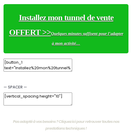
Installez mon tunnel de vente
OFFERT >>
Quelques minutes suffisent pour l’adapter
à mon activité…
Edit Element
Clone Element
Advanced Element Options
Move
Remove Element
— SPACER —
Edit Element
Clone Element
Advanced Element Options
Move
Remove Element
Pas adapté à vos besoins ? Cliquez ici pour retrouver toutes nos
prestations techniques !