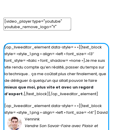
Edit Parent Element
Edit Element
Clone Element
Advanced Element Options
Move
Remove Element
[op_liveeditor_element data-style= » »][text_block
style= »style_1.png » align= »left » font_size= »13″
font_style= »italic » font_shadow= »none »]Je me suis
vite rendu compte qu’en réalité, passer du temps sur
la technique… ça me coûtait plus cher finalement, que
de déléguer à quelqu’un qui allait pouvoir le faire
mieux que moi, plus vite et avec un regard
d’expert.
[/text_block][/op_liveeditor_element]
[op_liveeditor_element data-style= » »][text_block
style= »style_1.png » align= »left » font_size= »14″]
David
Vennink
Vendre Son Savoir-Faire avec Plaisir et