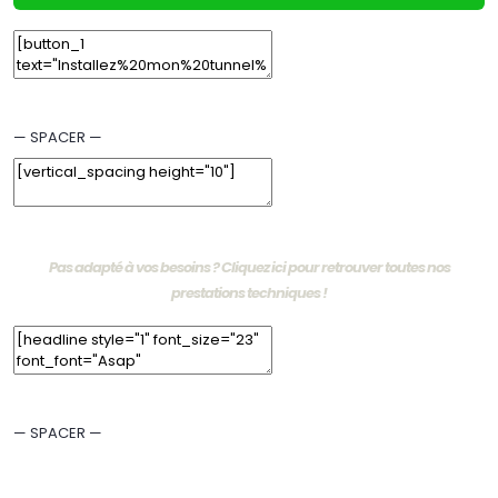
Edit Element
Clone Element
Advanced Element Options
Move
Remove Element
— SPACER —
Edit Element
Clone Element
Advanced Element Options
Move
Remove Element
Pas adapté à vos besoins ? Cliquez ici pour retrouver toutes nos
prestations techniques !
Edit Element
Clone Element
Advanced Element Options
Move
Remove Element
— SPACER —