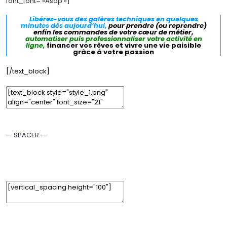
font_font= »Asap »]
Libérez-vous des galères techniques en quelques
minutes dès aujourd’hui,
pour prendre (ou reprendre)
enfin les commandes de votre cœur de métier,
automatiser puis professionnaliser votre activité en
ligne,
financer vos rêves et vivre une vie paisible
grâce à votre passion
[/text_block]
Edit Element
Clone Element
Advanced Element Options
Move
Remove Element
— SPACER —
Edit Element
Clone Element
Advanced Element Options
Move
Remove Element