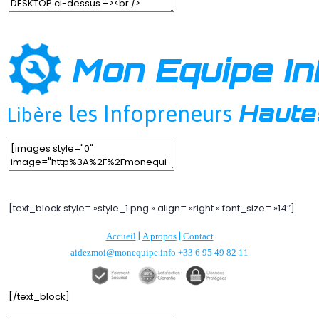
Edit Element
Clone Element
Advanced Element Options
Move
Remove Element
Edit Element
Clone Element
Advanced Element Options
Move
Remove Element
[text_block style= »style_1.png » align= »right » font_size= »14″]
|
|
Accueil
A propos
Contact
aidezmoi@monequipe.info
+33 6 95 49 82 11
[/text_block]