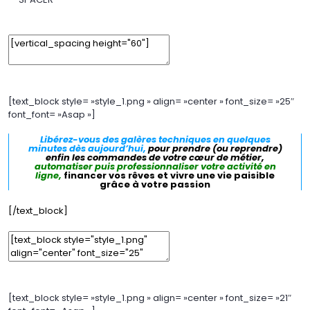
Edit Element
Clone Element
Advanced Element Options
Move
Remove Element
[text_block style= »style_1.png » align= »center » font_size= »25″
font_font= »Asap »]
Libérez-vous des galères techniques en quelques
minutes dès aujourd’hui,
pour prendre (ou reprendre)
enfin les commandes de votre cœur de métier,
automatiser puis professionnaliser votre activité en
ligne,
financer vos rêves et vivre une vie paisible
grâce à votre passion
[/text_block]
Edit Element
Clone Element
Advanced Element Options
Move
Remove Element
[text_block style= »style_1.png » align= »center » font_size= »21″