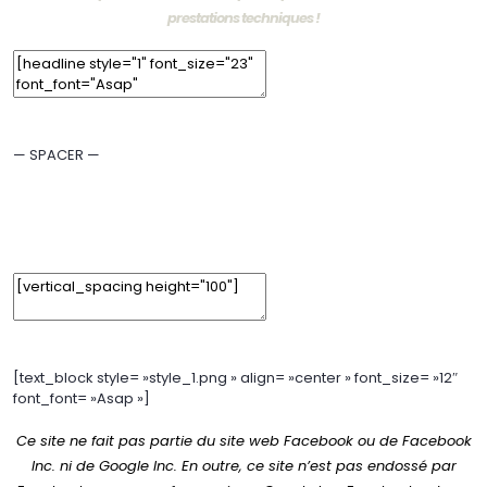
prestations techniques !
Edit Element
Clone Element
Advanced Element Options
Move
Remove Element
— SPACER —
Edit Element
Clone Element
Advanced Element Options
Move
Remove Element
[text_block style= »style_1.png » align= »center » font_size= »12″
font_font= »Asap »]
Ce site ne fait pas partie du site web Facebook ou de Facebook
Inc. ni de Google Inc. En outre, ce site n’est pas endossé par