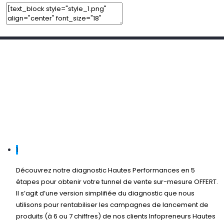
Add Element
Add New Row
Edit Element
Clone Element
Advanced Element Options
Move
Remove Element
1
Découvrez notre diagnostic Hautes Performances en 5
étapes pour obtenir votre tunnel de vente sur-mesure OFFERT.
Il s’agit d’une version simplifiée du diagnostic que nous
utilisons pour rentabiliser les campagnes de lancement de
produits (à 6 ou 7 chiffres) de nos clients Infopreneurs Hautes