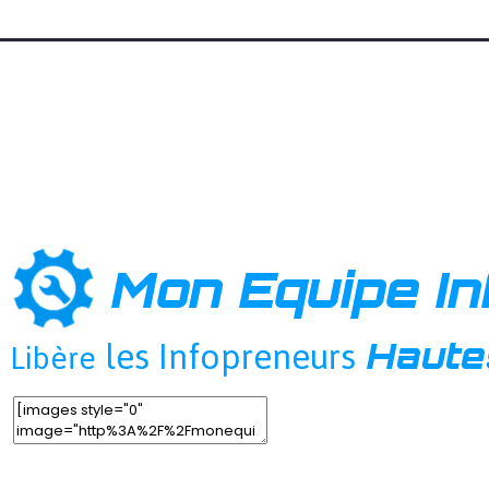
Add New Row
Edit Element
Clone Element
Advanced Element Options
Move
Remove Element
Add Element
Add Element