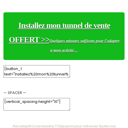
Remove Element
Installez mon tunnel de vente
OFFERT >>
Quelques minutes suffisent pour l’adapter
à mon activité…
Edit Element
Clone Element
Advanced Element Options
Move
Remove Element
— SPACER —
Edit Element
Clone Element
Advanced Element Options
Move
Remove Element
Pas adapté à vos besoins ? Cliquez ici pour retrouver toutes nos