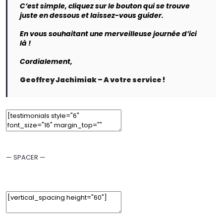
C’est simple, cliquez sur le bouton qui se trouve
juste en dessous et laissez-vous guider.
En vous souhaitant une merveilleuse journée d’ici
là !
Cordialement,
Geoffrey Jachimiak – A votre service !
Edit Element
Clone Element
Advanced Element Options
Move
Remove Element
— SPACER —
Edit Element
Clone Element
Advanced Element Options
Move