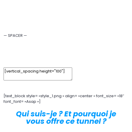
Edit Element
Clone Element
Advanced Element Options
Move
Remove Element
— SPACER —
Edit Element
Clone Element
Advanced Element Options
Move
Remove Element
[text_block style= »style_1.png » align= »center » font_size= »18″
font_font= »Asap »]
Qui suis-je ? Et pourquoi je
vous offre ce tunnel ?