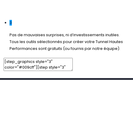
Edit Element
Clone Element
Advanced Element Options
Move
Remove Element
3
Pas de mauvaises surprises, ni d’investissements inutiles.
Tous les outils sélectionnés pour créer votre Tunnel Hautes
Performances sont gratuits (ou fournis par notre équipe).
Add Element
Add New Row
Edit Element
Clone Element
Advanced Element Options
Move