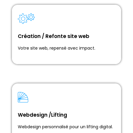
Création / Refonte site web
Création / Refonte site web
Votre présence en ligne, repensée avec style.
Votre site web, repensé avec impact.
Webdesign /Lifting
Webdesign /Lifting
Design web sur mesure, votre métamorphose
Webdesign personnalisé pour un lifting digital.
digitale.